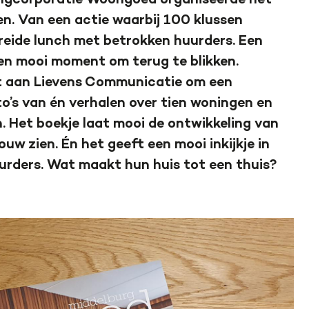
ngcorporatie Woongoed organiseerde het
ten. Van een actie waarbij 100 klussen
eide lunch met betrokken huurders. Een
een mooi moment om terug te blikken.
 aan Lievens Communicatie om een
o’s van én verhalen over tien woningen en
. Het boekje laat mooi de ontwikkeling van
uw zien. Én het geeft een mooi inkijkje in
rders. Wat maakt hun huis tot een thuis?