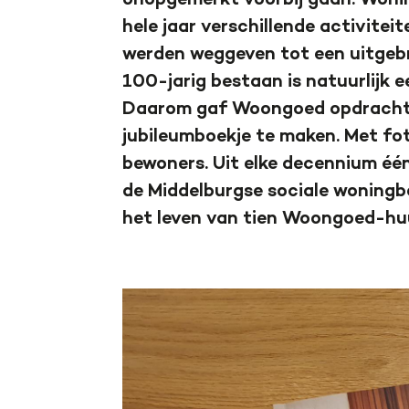
onopgemerkt voorbij gaan. Woni
hele jaar verschillende activitei
werden weggeven tot een uitgebr
100-jarig bestaan is natuurlijk 
Daarom gaf Woongoed opdracht
jubileumboekje te maken. Met fot
bewoners. Uit elke decennium één
de Middelburgse sociale woningbo
het leven van tien Woongoed-huu