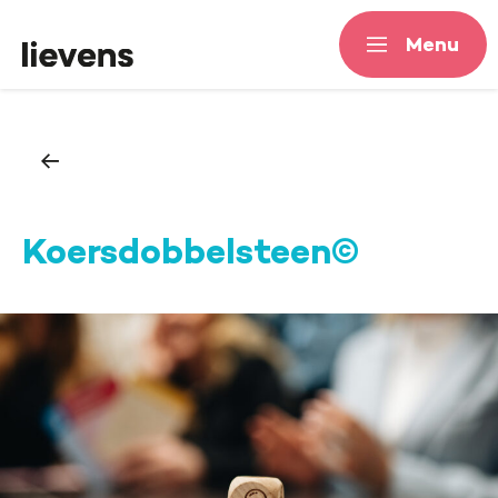
Menu
Menu
Koersdobbelsteen©